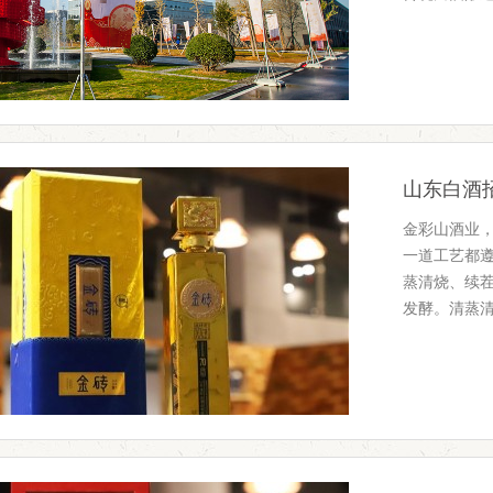
山东白酒
金彩山酒业，
一道工艺都
蒸清烧、续
发酵。清蒸