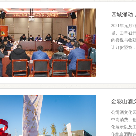
四城涌动
2021年元
城、曲阜召开
的喜悦与收获
让订货暨答
金彩山酒
公司酒文化
中高消费、
化展示以及工
传统白酒酿