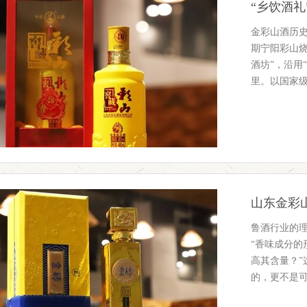
“乡饮酒礼
金彩山酒历史
期宁阳彩山烧
酒坊”，沿用
里。以国家
山东金彩
鲁酒行业的
“香味成分的
高其含量？
的，更不是