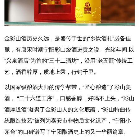
金彩山酒历史久远，是盛传于世的“乡饮酒礼”必备佳
酿，有唐宋时期宁阳彩山烧酒进贡之说。光绪年间,以
“兴泉酒店”为首的“三十二酒坊”，沿用“老五甑”传统工
艺，酒香醇厚，质地上乘，行销千里。
以国家级酿酒大师的传学帮带，“匠心酿造”了彩山美
酒， “二十六道工序”，口感香醇，好喝不上头，“彩山
酒厚道酒”凝聚了金彩山人的文化底蕴，“彩山特曲传
统酿造技艺”被列为泰安市非物质文化遗产，“宁阳小
茅台”的口碑谱写了宁阳酿酒史上的又一华丽篇章。