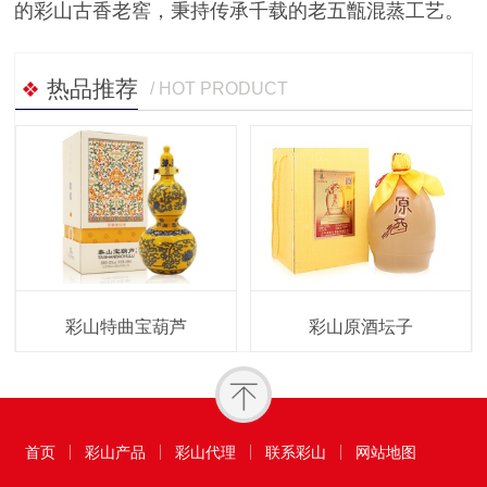
的彩山古香老窖，秉持传承千载的老五甑混蒸工艺。
热品推荐
/ HOT PRODUCT
彩山特曲宝葫芦
彩山原酒坛子
首页
彩山产品
彩山代理
联系彩山
网站地图