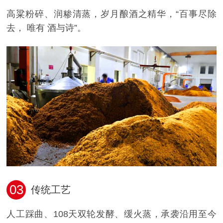
高粱粉碎、润糁清蒸，岁月酿酒之精华，“百事尽除
去， 唯有 酒与诗”。
03
传统工艺
人工踩曲、108天双轮发酵、缓火蒸，承袭沿用至今