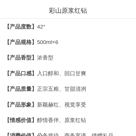
彩山原浆红钻
【
产品度数】
42°
【
产品规格
】
500ml×6
【产品
香型
】
浓香型
【产品
口感
】
入口醇和、回口甘爽
【产品
质量
】
正宗五粮、甘甜清冽
【产品
形象
】
新颖赫红、视觉享受
【
情感价值
】
醇情香伴、原浆红钻
【
消费价值
】
公
务接待、商务宴请、馈赠礼品