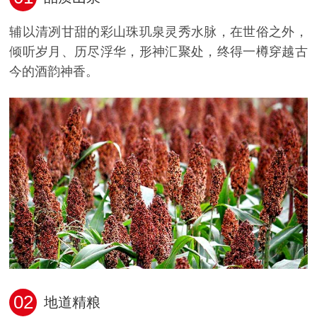
辅以清冽甘甜的彩山珠玑泉灵秀水脉，在世俗之外，
倾听岁月、历尽浮华，形神汇聚处，终得一樽穿越古
今的酒韵神香。
02
地道精粮