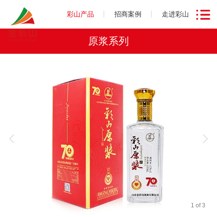
彩山产品
招商案例
走进彩山
原浆系列
1
of
3