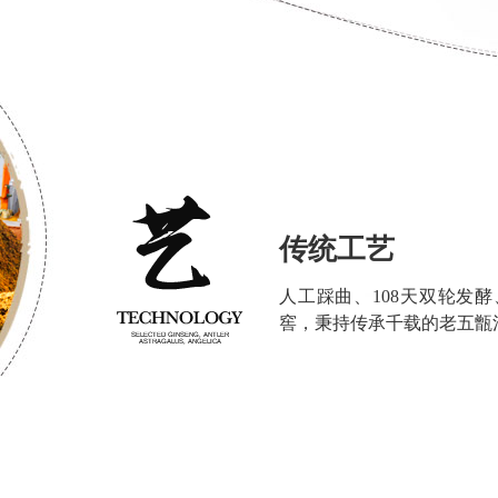
传统工艺
人工踩曲、108天双轮发
窖，秉持传承千载的老五甑