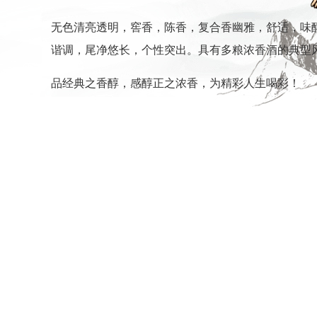
无色清亮透明，窖香，陈香，复合香幽雅，舒适，味
谐调，尾净悠长，个性突出。具有多粮浓香酒的典型
品经典之香醇，感醇正之浓香，为精彩人生喝彩！