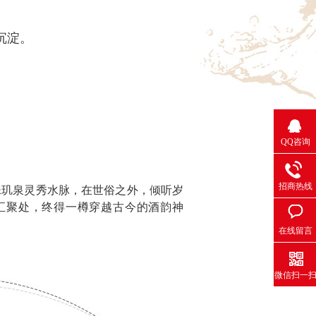
沉淀。
QQ咨询
招商热线
珠玑泉灵秀水脉，在世俗之外，倾听岁
汇聚处，终得一樽穿越古今的酒韵神
在线留言
微信扫一