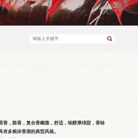
窖香，陈香，复合香幽雅，舒适，味醇厚绵甜，香味
具有多粮浓香酒的典型风格。