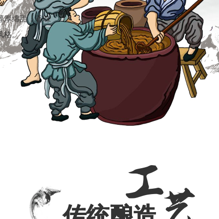
醇厚绵甜，香味
风格。
传统酿造