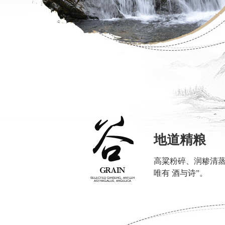
地道精粮
高粱粉碎、润糁清蒸
唯有 酒与诗”。