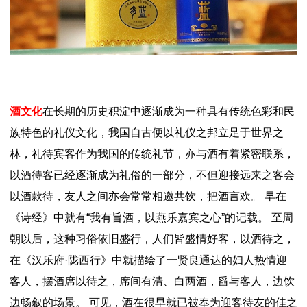
酒文化
在长期的历史积淀中逐渐成为一种具有传统色彩和民
族特色的礼仪文化，我国自古便以礼仪之邦立足于世界之
林，礼待宾客作为我国的传统礼节，亦与酒有着紧密联系，
以酒待客已经逐渐成为礼俗的一部分，不但迎接远来之客会
以酒款待，友人之间亦会常常相邀共饮，把酒言欢。 早在
《诗经》中就有“我有旨酒，以燕乐嘉宾之心”的记载。 至周
朝以后，这种习俗依旧盛行，人们皆盛情好客，以酒待之，
在《汉乐府·陇西行》中就描绘了一贤良通达的妇人热情迎
客人，摆酒席以待之，席间有清、白两酒，舀与客人，边饮
边畅叙的场景。 可见，酒在很早就已被奉为迎客待友的佳之