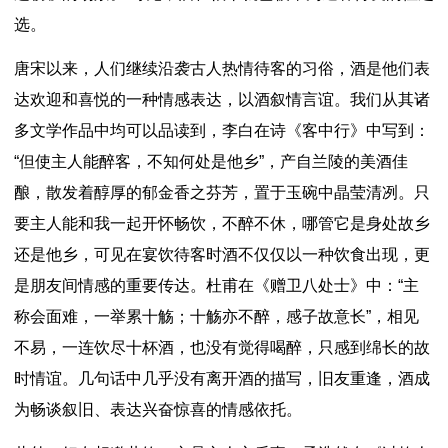
选。
唐宋以来，人们继续沿袭古人热情待客的习俗，酒是他们表
达欢迎和喜悦的一种情感表达，以酒叙情言谊。我们从其诸
多文学作品中均可以品读到，李白在诗《客中行》中写到：
“但使主人能醉客，不知何处是他乡”，产自兰陵的美酒佳
酿，散发着醇厚的郁金香之芬芳，置于玉碗中晶莹清冽。只
要主人能和我一起开怀畅饮，不醉不休，哪管它是身处故乡
还是他乡，可见在宴饮待客时酒不仅仅以一种饮食出现，更
是朋友间情感的重要传达。杜甫在《赠卫八处士》中：“主
称会面难，一举累十觞；十觞亦不醉，感子故意长”，相见
不易，一连饮尽十杯酒，也没有觉得喝醉，只感到绵长的故
时情谊。几句话中几乎没有离开酒的描写，旧友重逢，酒成
为畅谈叙旧、表达兴奋惊喜的情感依托。