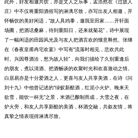
此外，好友相邀共饮，亦是文人之乐事，孟浩然在《过故人
庄》中不仅将重阳酒俗写的淋漓尽致，亦写出友人相邀，开
怀畅饮的美好闲适，“故人具鸡黍，邀我至田家……开轩面
场圃，把酒话桑麻，待到重阳日，还来就菊花”，诗中展现
了一幅闲适的田园风光及与友人把酒言欢的惬意释然。张继
在《春夜皇甫冉宅欢宴》中写有“流落时相见，悲欢共此
时。兴因尊酒洽，愁为故人轻”，向我们描绘了久别重逢后
的朋友，煮以清酒、把酒畅谈的欢聚时光和欢喜激动之情。
白居易亦是十分爱酒之人，更喜与友人共享美酒，在诗《问
刘十九》中他曾记述的“绿蚁新醅酒，红泥小火炉。晚来天
欲雪，能饮一杯无”之景，米酒已酿制而成，大雪之夜，在
炉火旁，和友人共享新醅的美酒，杯酒交融，共叙友情，将
真挚之情表现得淋漓尽致。