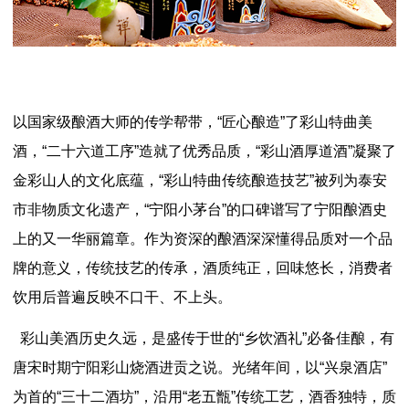
以国家级酿酒大师的传学帮带，“匠心酿造”了彩山特曲美
酒，“二十六道工序”造就了优秀品质，“彩山酒厚道酒”凝聚了
金彩山人的文化底蕴，“彩山特曲传统酿造技艺”被列为泰安
市非物质文化遗产，“宁阳小茅台”的口碑谱写了宁阳酿酒史
上的又一华丽篇章。作为资深的酿酒深深懂得品质对一个品
牌的意义，传统技艺的传承，酒质纯正，回味悠长，消费者
饮用后普遍反映不口干、不上头。
彩山美酒历史久远，是盛传于世的“乡饮酒礼”必备佳酿，有
唐宋时期宁阳彩山烧酒进贡之说。光绪年间，以“兴泉酒店”
为首的“三十二酒坊”，沿用“老五甑”传统工艺，酒香独特，质