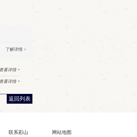
了解详情 >
查看详情 +
查看详情 +
返回列表
联系彩山
网站地图