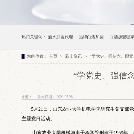
热门关键词：
酒水加盟代理
品牌白酒加盟
白酒加盟哪
您的位置：
首页
>
彩山资讯
>
“学党史、强信念、跟党
“学党史、强信
来源：
发布日期： 2021.05.28
5月21日，山东农业大学机电学院研究生党支部
主题党日活动。
山东农业大学机械与电子程学院创建于1959年