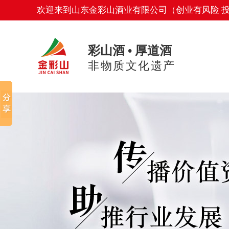
欢迎来到山东金彩山酒业有限公司（创业有风险 
彩山酒 • 厚道酒
非物质文化遗产