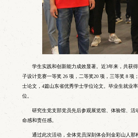
学生实践和创新能力成效显著。近3年来，共获
子设计竞赛一等奖 26 项，二等奖20 项，三等奖 8
士论文，4篇山东省优秀学士学位论文。毕业生就业
位。
研究生党支部党员先后参观展览馆、体验馆、活
命感和责任感。
通过此次活动，全体党员深刻体会到金彩山人那