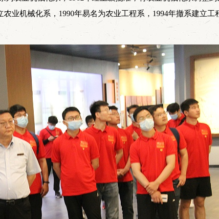
设立农业机械化系，1990年易名为农业工程系，1994年撤系建立