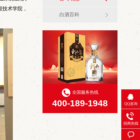
工程技术学院，
白酒百科
全国服务热线
400-189-1948
QQ咨询
招商热线