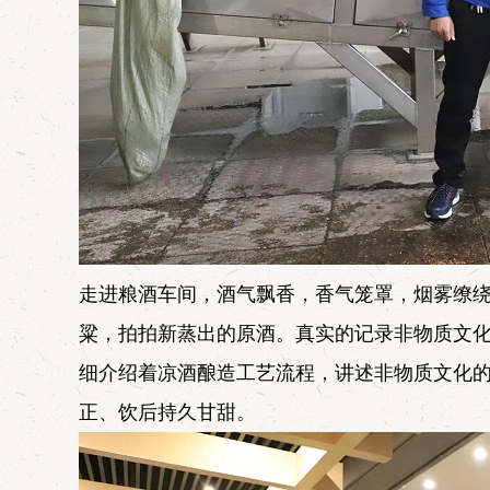
走进粮酒车间，酒气飘香，香气笼罩，烟雾缭
粱，拍拍新蒸出的原酒。真实的记录非物质文
细介绍着凉酒酿造工艺流程，讲述非物质文化
正、饮后持久甘甜。