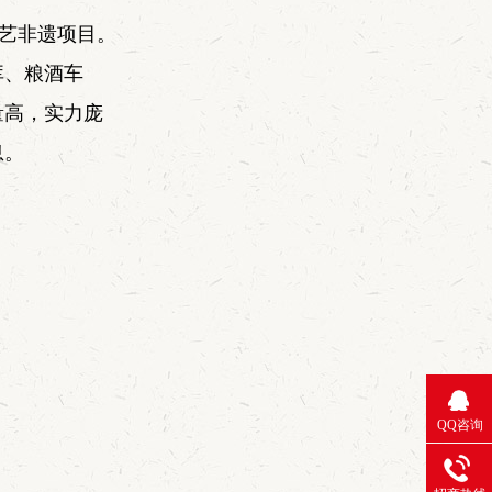
技艺非遗项目。
库、粮酒车
量高，实力庞
息。
QQ咨询