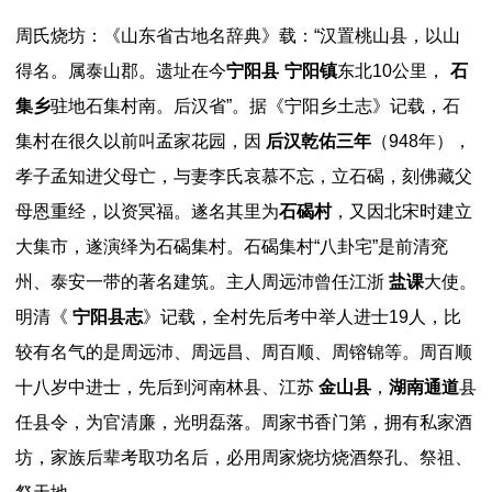
周氏烧坊：《山东省古地名辞典》载：“汉置桃山县，以山
得名。属泰山郡。遗址在今
宁阳县
宁阳镇
东北10公里，
石
集乡
驻地石集村南。后汉省”。据《宁阳乡土志》记载，石
集村在很久以前叫孟家花园，因
后汉乾佑三年
（948年），
孝子孟知进父母亡，与妻李氏哀慕不忘，立石碣，刻佛藏父
母恩重经，以资冥福。遂名其里为
石碣村
，又因北宋时建立
大集市，遂演绎为石碣集村。石碣集村“八卦宅”是前清兖
州、泰安一带的著名建筑。主人周远沛曾任江浙
盐课
大使。
明清《
宁阳县志
》记载，全村先后考中举人进士19人，比
较有名气的是周远沛、周远昌、周百顺、周镕锦等。周百顺
十八岁中进士，先后到河南林县、江苏
金山县
，
湖南通道
县
任县令，为官清廉，光明磊落。周家书香门第，拥有私家酒
坊，家族后辈考取功名后，必用周家烧坊烧酒祭孔、祭祖、