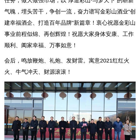
任务，做大做强市场，以“厚道彩山·与梦天下”的崭新
气魄，埋头苦干，争创一流，奋力谱写金彩山酒业“创
建幸福酒企、打造百年品牌”新篇章！衷心祝愿金彩山
事业前程似锦、再创辉煌！祝愿大家身体安康、工作
顺利、阖家幸福、万事如意！
会后，鸣放鞭炮、礼炮、发财雷。寓意2021红红火
火、牛气冲天、财源滚滚！