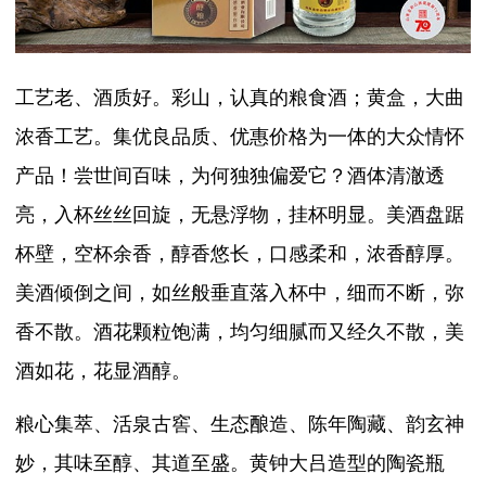
工艺老、酒质好。彩山，认真的粮食酒；黄盒，大曲
浓香工艺。集优良品质、优惠价格为一体的大众情怀
产品！尝世间百味，为何独独偏爱它？酒体清澈透
亮，入杯丝丝回旋，无悬浮物，挂杯明显。美酒盘踞
杯壁，空杯余香，醇香悠长，口感柔和，浓香醇厚。
美酒倾倒之间，如丝般垂直落入杯中，细而不断，弥
香不散。酒花颗粒饱满，均匀细腻而又经久不散，美
酒如花，花显酒醇。
粮心集萃、活泉古窖、生态酿造、陈年陶藏、韵玄神
妙，其味至醇、其道至盛。黄钟大吕造型的陶瓷瓶