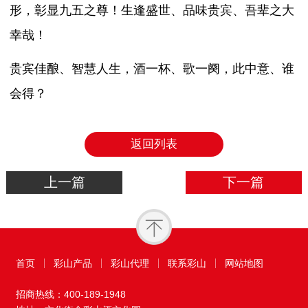
形，彰显九五之尊！生逢盛世、品味贵宾、吾辈之大
幸哉！
贵宾佳酿、智慧人生，酒一杯、歌一阕，此中意、谁
会得？
返回列表
上一篇
下一篇
首页
彩山产品
彩山代理
联系彩山
网站地图
招商热线：
400-189-1948