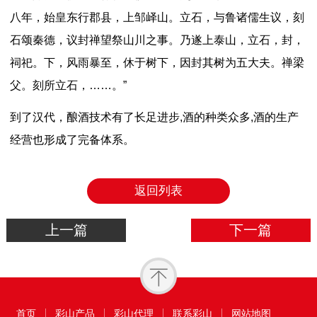
八年，始皇东行郡县，上邹峄山。立石，与鲁诸儒生议，刻
石颂秦德，议封禅望祭山川之事。乃遂上泰山，立石，封，
祠祀。下，风雨暴至，休于树下，因封其树为五大夫。禅梁
父。刻所立石，……。”
到了汉代，酿酒技术有了长足进步,酒的种类众多,酒的生产
经营也形成了完备体系。
返回列表
上一篇
下一篇
首页
彩山产品
彩山代理
联系彩山
网站地图