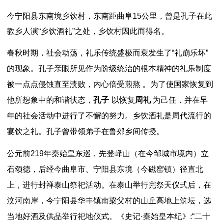
今宁阳县东南境乡饮村，东南距曲阜15公里，曾是孔子在此
教乡人演“乡饮酒礼”之处，乡饮村因此而得名。
春秋时期，社会动荡，礼乐传统盛极而衰发生了“礼崩乐坏”
的现象。孔子亲眼所见作为阶级统治的根本精神的礼乐制度
被一点点侵蚀直至溃败，内心倍受煎熬 。为了使国家恢复到
他所想象中的和谐状态，
孔子
以恢复
周礼
为己任，并在早
年的社会活动中进行了不懈的努力。乡饮酒礼是周代流行的
宴饮之礼。孔子曾带领弟子在鲁郊乡间传授。
公元前219年秦始皇东巡，先登峄山（在今邹城市境内）立
石颂德，后经今曲阜市、宁阳县东境（今磁窑镇）径直北
上，进行封禅泰山祭祀活动。在泰山举行完祭天仪式后，在
汶河南岸，今宁阳县华丰镇南梁父村的山丘高地上筑坛，选
当地好酒及供品举行祀地仪式。《史记·秦始皇本纪》:“二十