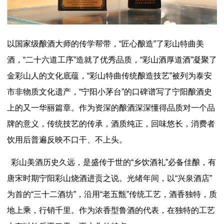
以国家级酿酒大师的传学帮带，“匠心酿造”了彩山特曲美
酒，“二十六道工序”造就了优秀品质，“彩山酒厚道酒”凝聚了
金彩山人的文化底蕴，“彩山特曲传统酿造技艺”被列为泰安
市非物质文化遗产，“宁阳小茅台”的口碑谱写了宁阳酿酒史
上的又一华丽篇章。作为资深的酿酒深深懂得品质对一个品
牌的意义，传统技艺的传承，酒质纯正，回味悠长，消费者
饮用后普遍反映不口干、不上头。
彩山美酒历史久远，是盛传于世的“乡饮酒礼”必备佳酿，有
唐宋时期宁阳彩山烧酒进贡之说。光绪年间，以“兴泉酒店”
为首的“三十二酒坊”，沿用“老五甑”传统工艺，酒香独特，质
地上乘，行销千里。作为浓香型鲁酒的代表，在独特的工艺