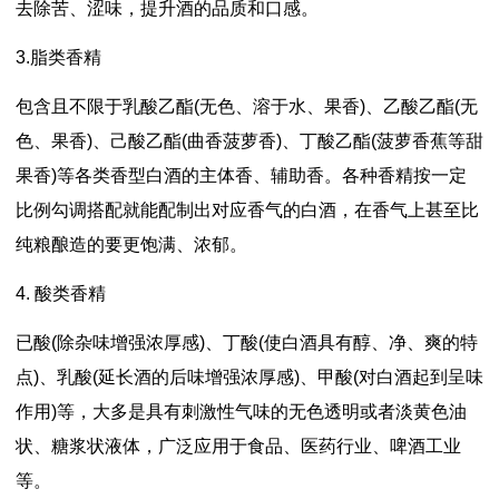
去除苦、涩味，提升酒的品质和口感。
3.脂类香精
包含且不限于乳酸乙酯(无色、溶于水、果香)、乙酸乙酯(无
色、果香)、己酸乙酯(曲香菠萝香)、丁酸乙酯(菠萝香蕉等甜
果香)等各类香型白酒的主体香、辅助香。各种香精按一定
比例勾调搭配就能配制出对应香气的白酒，在香气上甚至比
纯粮酿造的要更饱满、浓郁。
4. 酸类香精
已酸(除杂味增强浓厚感)、丁酸(使白酒具有醇、净、爽的特
点)、乳酸(延长酒的后味增强浓厚感)、甲酸(对白酒起到呈味
作用)等，大多是具有刺激性气味的无色透明或者淡黄色油
状、糖浆状液体，广泛应用于食品、医药行业、啤酒工业
等。