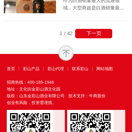
作为白酒销量最大的流通领
域，大型商超是白酒销量最…
下一页
1
/
42
首页
彩山产品
彩山代理
联系彩山
网站地图
招商热线：
400-189-1948
地址：文化街金彩山酒文化园
版权：山东金彩山酒业有限公司
技术支持：牛商股份
创业有风险，投资需谨慎。