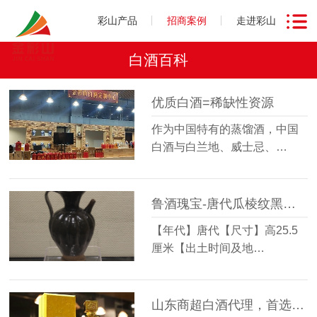
彩山产品
招商案例
走进彩山
白酒百科
优质白酒=稀缺性资源
作为中国特有的蒸馏酒，中国
白酒与白兰地、威士忌、…
鲁酒瑰宝-唐代瓜棱纹黑釉瓷执壶
【年代】唐代【尺寸】高25.5
厘米【出土时间及地…
山东商超白酒代理，首选山东彩山特曲