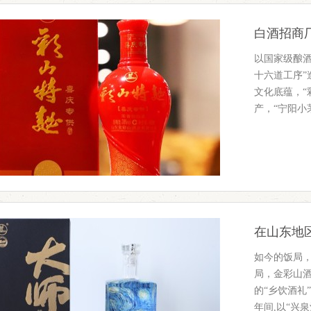
白酒招商
以国家级酿酒
十六道工序”
文化底蕴，“
产，“宁阳小
在山东地
如今的饭局
局，金彩山
的“乡饮酒礼
年间,以“兴