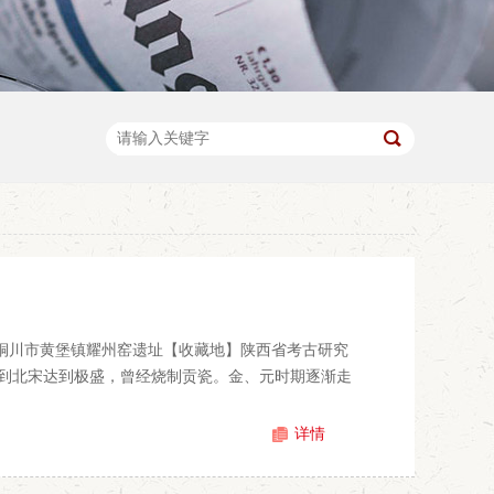
西省铜川市黄堡镇耀州窑遗址【收藏地】陕西省考古研究
到北宋达到极盛，曾经烧制贡瓷。金、元时期逐渐走
详情