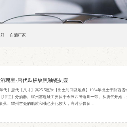
家好
白酒厂家
鲁酒瑰宝-唐代瓜棱纹黑釉瓷执壶
年代】唐代【尺寸】高25.5厘米【出土时间及地点】1984年出土于陕
【特征】分酒器。耀州窑遗址主要位于今陕西省铜川一带。从唐代开始，
衰落。耀州窑瓷的胎质和釉色变化较大，唐时胎骨多…