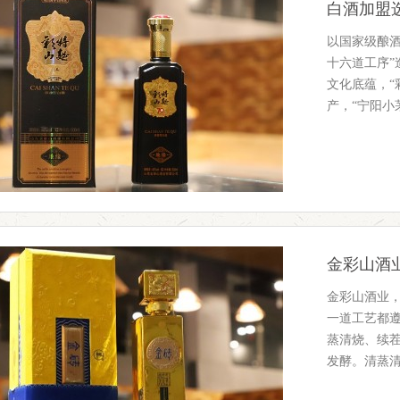
白酒加盟
以国家级酿酒
十六道工序”
文化底蕴，“
产，“宁阳小
金彩山酒
金彩山酒业，
一道工艺都
蒸清烧、续
发酵。清蒸