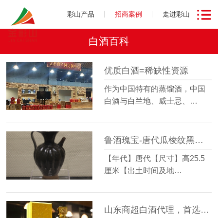
彩山产品
招商案例
走进彩山
白酒百科
优质白酒=稀缺性资源
作为中国特有的蒸馏酒，中国
白酒与白兰地、威士忌、…
鲁酒瑰宝-唐代瓜棱纹黑釉瓷执壶
【年代】唐代【尺寸】高25.5
厘米【出土时间及地…
山东商超白酒代理，首选山东彩山特曲