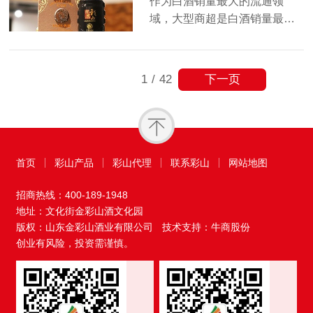
作为白酒销量最大的流通领
域，大型商超是白酒销量最…
下一页
1
/
42
首页
彩山产品
彩山代理
联系彩山
网站地图
招商热线：
400-189-1948
地址：文化街金彩山酒文化园
版权：山东金彩山酒业有限公司
技术支持：牛商股份
创业有风险，投资需谨慎。