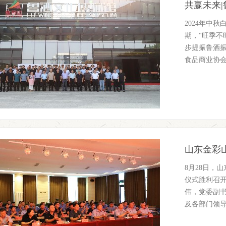
2024年中
期，“旺季不
步提振鲁酒振
食品商业协
8月28日，
仪式胜利召
伟，党委副
及各部门领